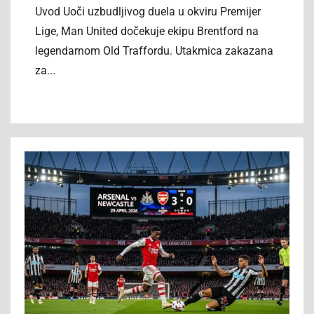
Uvod Uoči uzbudljivog duela u okviru Premijer
Lige, Man United dočekuje ekipu Brentford na
legendarnom Old Traffordu. Utakmica zakazana
za...