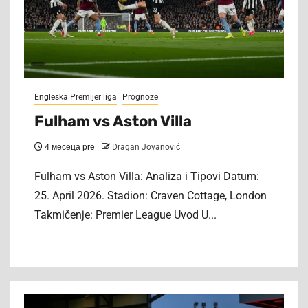
Engleska Premijer liga
Prognoze
Fulham vs Aston Villa
4 месеца pre
Dragan Jovanović
Fulham vs Aston Villa: Analiza i Tipovi Datum:
25. April 2026. Stadion: Craven Cottage, London
Takmičenje: Premier League Uvod U...