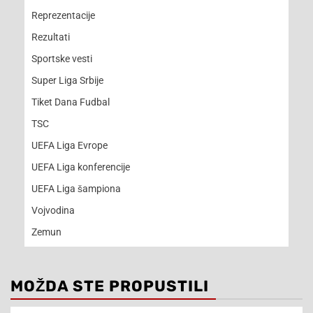
Reprezentacije
Rezultati
Sportske vesti
Super Liga Srbije
Tiket Dana Fudbal
TSC
UEFA Liga Evrope
UEFA Liga konferencije
UEFA Liga šampiona
Vojvodina
Zemun
MOŽDA STE PROPUSTILI