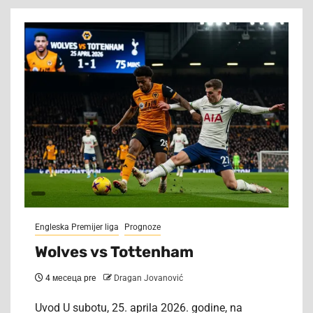
Engleska Premijer liga
Prognoze
Wolves vs Tottenham
4 месеца pre
Dragan Jovanović
Uvod U subotu, 25. aprila 2026. godine, na