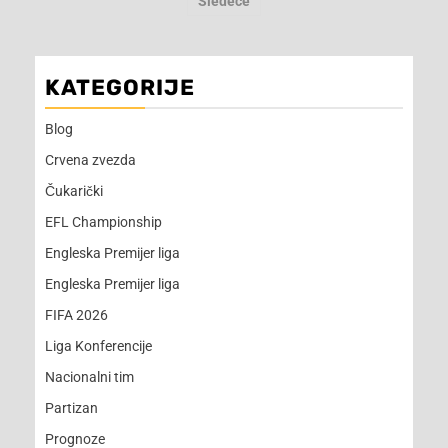
чланака
Sledeće
KATEGORIJE
Blog
Crvena zvezda
Čukarički
EFL Championship
Engleska Premijer liga
Engleska Premijer liga
FIFA 2026
Liga Konferencije
Nacionalni tim
Partizan
Prognoze