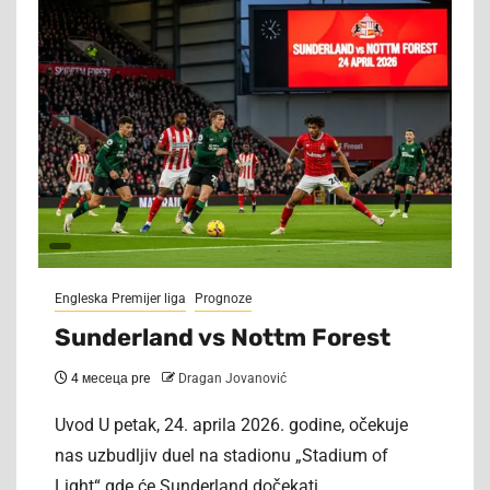
Engleska Premijer liga
Prognoze
Sunderland vs Nottm Forest
4 месеца pre
Dragan Jovanović
Uvod U petak, 24. aprila 2026. godine, očekuje
nas uzbudljiv duel na stadionu „Stadium of
Light“ gde će Sunderland dočekati...