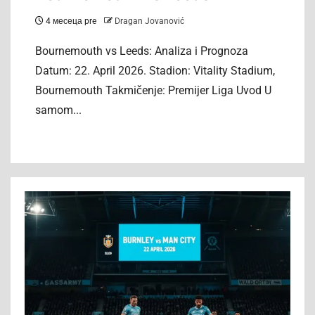
4 месеца pre
Dragan Jovanović
Bournemouth vs Leeds: Analiza i Prognoza
Datum: 22. April 2026. Stadion: Vitality Stadium,
Bournemouth Takmičenje: Premijer Liga Uvod U
samom...