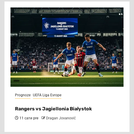
Prognoze
UEFA Liga Evrope
Rangers vs Jagiellonia Białystok
11 сати pre
Dragan Jovanović