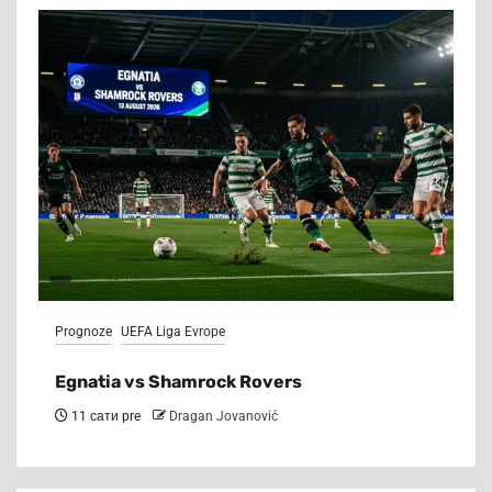
Prognoze
UEFA Liga Evrope
Egnatia vs Shamrock Rovers
11 сати pre
Dragan Jovanović