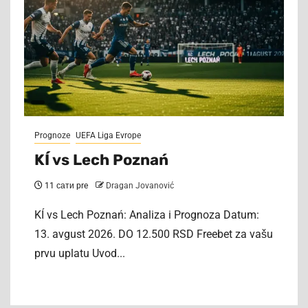
Prognoze
UEFA Liga Evrope
KÍ vs Lech Poznań
11 сати pre
Dragan Jovanović
KÍ vs Lech Poznań: Analiza i Prognoza Datum:
13. avgust 2026. DO 12.500 RSD Freebet za vašu
prvu uplatu Uvod...