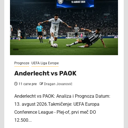
Prognoze
UEFA Liga Evrope
Anderlecht vs PAOK
11 сати pre
Dragan Jovanović
Anderlecht vs PAOK: Analiza i Prognoza Datum:
13. avgust 2026.Takmičenje: UEFA Europa
Conference League - Plej-of, prvi meč DO
12.500...