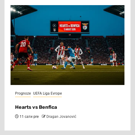
Prognoze
UEFA Liga Evrope
Hearts vs Benfica
11 сати pre
Dragan Jovanović