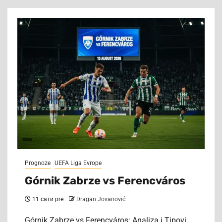
Prognoze
UEFA Liga Evrope
Górnik Zabrze vs Ferencváros
11 сати pre
Dragan Jovanović
Górnik Zabrze vs Ferencváros: Analiza i Tipovi