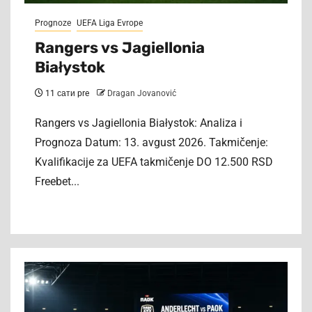
Prognoze
UEFA Liga Evrope
Rangers vs Jagiellonia
Białystok
11 сати pre
Dragan Jovanović
Rangers vs Jagiellonia Białystok: Analiza i
Prognoza Datum: 13. avgust 2026. Takmičenje:
Kvalifikacije za UEFA takmičenje DO 12.500 RSD
Freebet...