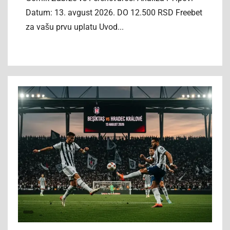
Datum: 13. avgust 2026. DO 12.500 RSD Freebet
za vašu prvu uplatu Uvod...