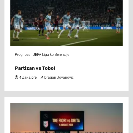
Prognoze
UEFA Liga konferencije
Partizan vs Tobol
4 дана pre
Dragan Jovanović