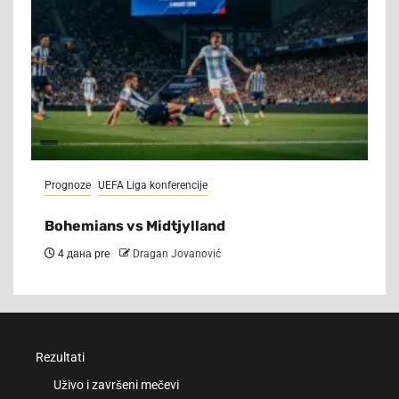
Prognoze
UEFA Liga konferencije
Bohemians vs Midtjylland
4 дана pre
Dragan Jovanović
Rezultati
Uživo i završeni mečevi