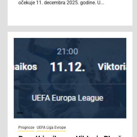
očekuje 11. decembra 2025. godine. U...
Prognoze
UEFA Liga Evrope