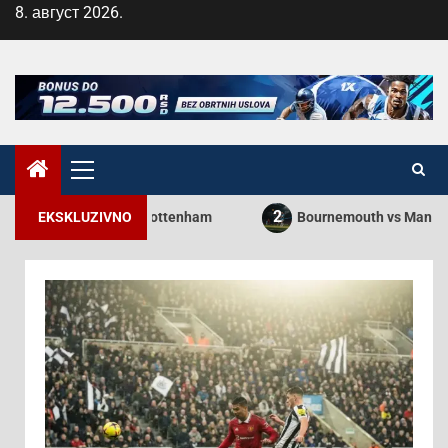
Skip
8. август 2026.
to
content
Primary
Menu
1
2
EKSKLUZIVNO
Chelsea vs Tottenham
Bournemouth vs Man City