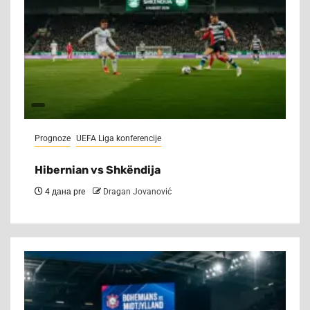
Prognoze
UEFA Liga konferencije
Hibernian vs Shkëndija
4 дана pre
Dragan Jovanović