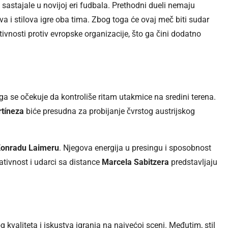
o sastajale u novijoj eri fudbala. Prethodni dueli nemaju
 i stilova igre oba tima. Zbog toga će ovaj meč biti sudar
tivnosti protiv evropske organizacije, što ga čini dodatno
oga se očekuje da kontroliše ritam utakmice na sredini terena.
rtíneza
biće presudna za probijanje čvrstog austrijskog
onradu Laimeru
. Njegova energija u presingu i sposobnost
eativnost i udarci sa distance
Marcela Sabitzera
predstavljaju
 kvaliteta i iskustva igranja na najvećoj sceni. Međutim, stil