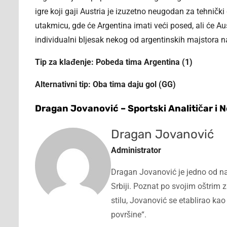
igre koji gaji Austria je izuzetno neugodan za tehnič
utakmicu, gde će Argentina imati veći posed, ali će Aus
individualni bljesak nekog od argentinskih majstora na
Tip za klađenje: Pobeda tima Argentina (1)
Alternativni tip: Oba tima daju gol (GG)
Dragan Jovanović – Sportski Analitičar i 
Dragan Jovanović
Administrator
Dragan Jovanović je jedno od naj
Srbiji. Poznat po svojim oštri
stilu, Jovanović se etablirao kao 
površine“.