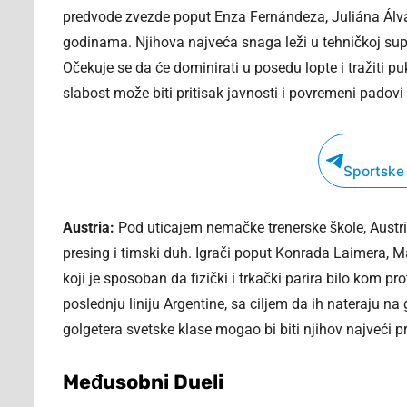
predvode zvezde poput Enza Fernándeza, Juliána Álvar
godinama. Njihova najveća snaga leži u tehničkoj sup
Očekuje se da će dominirati u posedu lopte i tražiti p
slabost može biti pritisak javnosti i povremeni padovi
Sportske
Austria:
Pod uticajem nemačke trenerske škole, Austria 
presing i timski duh. Igrači poput Konrada Laimera, 
koji je sposoban da fizički i trkački parira bilo kom pr
poslednju liniju Argentine, sa ciljem da ih nateraju na 
golgetera svetske klase mogao bi biti njihov najveći p
Međusobni Dueli