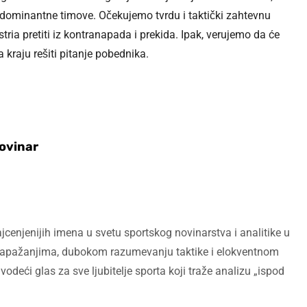
ki dominantne timove. Očekujemo tvrdu i taktički zahtevnu
tria pretiti iz kontranapada i prekida. Ipak, verujemo da će
 kraju rešiti pitanje pobednika.
Novinar
cenjenijih imena u svetu sportskog novinarstva i analitike u
m zapažanjima, dubokom razumevanju taktike i elokventnom
vodeći glas za sve ljubitelje sporta koji traže analizu „ispod