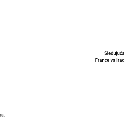
Sledujuća
France vs Iraq
na.