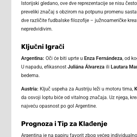
Istorijski gledano, ove dve reprezentacije se nisu čest
preveliki značaj s obzirom na potpunu promenu sastava
dve različite fudbalske filozofije – južnoameričke krea
nepredvidivim.
Ključni Igrači
Argentina:
Oči će biti uprte u
Enza Fernándeza
, od k
U napadu, efikasnost
Juliána Álvareza
ili
Lautara Ma
bedema.
Austria:
Ključ uspeha za Austriju leži u motoru tima,
K
da osvoji loptu biće od vitalnog značaja. Uz njega, kr
najveću opasnost po gol Argentine.
Prognoza i Tip za Klađenje
Argentina je na papiru favorit zbog većeg individualnog