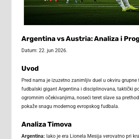
Argentina vs Austria: Analiza i Pr
Datum: 22. jun 2026.
Uvod
Pred nama je izuzetno zanimljiv duel u okviru grupne
fudbalski gigant Argentina i disciplinovana, taktički p
ogromnim očekivanjima, noseći teret slave sa prethodn
pokaže snagu modernog evropskog fudbala.
Analiza Timova
Argentina:
Iako je era Lionela Mesija verovatno pri kr