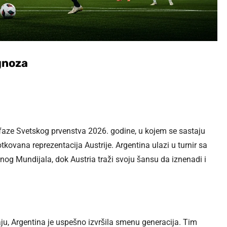
ognoza
 faze Svetskog prvenstva 2026. godine, u kojem se sastaju
otkovana reprezentacija Austrije. Argentina ulazi u turnir sa
og Mundijala, dok Austria traži svoju šansu da iznenadi i
aju, Argentina je uspešno izvršila smenu generacija. Tim