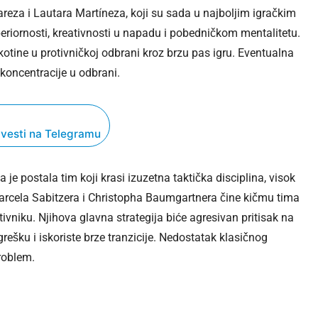
eza i Lautara Martíneza, koji su sada u najboljim igračkim
eriornosti, kreativnosti u napadu i pobedničkom mentalitetu.
ukotine u protivničkoj odbrani kroz brzu pas igru. Eventualna
 koncentracije u odbrani.
 vesti na Telegramu
je postala tim koji krasi izuzetna taktička disciplina, visok
Marcela Sabitzera i Christopha Baumgartnera čine kičmu tima
otivniku. Njihova glavna strategija biće agresivan pritisak na
grešku i iskoriste brze tranzicije. Nedostatak klasičnog
roblem.