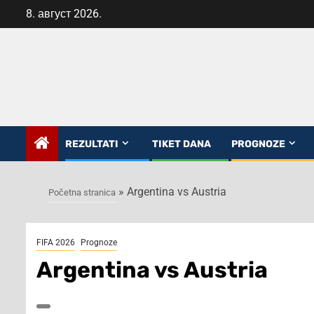
Skip
8. август 2026.
to
content
REZULTATI
TIKET DANA
PROGNOZE
»
Argentina vs Austria
Početna stranica
FIFA 2026
Prognoze
Argentina vs Austria