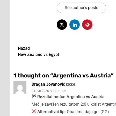
See author's posts
Nazad
New Zealand vs Egypt
Post
navigation
1 thought on “
Argentina vs Austria
”
Dragan Jovanović
каже:
24. јун 2026. у 12:11 pm
Rezultat meča: Argentina vs Austria
Meč je završen rezultatom 2:0 u korist Argenti
Alternativni tip:
Oba tima daju gol (GG)