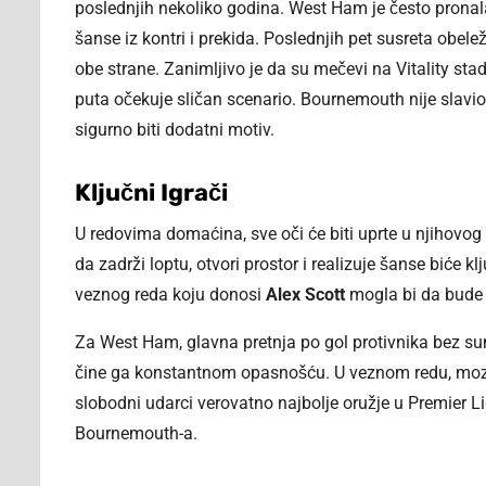
poslednjih nekoliko godina. West Ham je često pronala
šanse iz kontri i prekida. Poslednjih pet susreta obele
obe strane. Zanimljivo je da su mečevi na Vitality stadi
puta očekuje sličan scenario. Bournemouth nije slavio
sigurno biti dodatni motiv.
Ključni Igrači
U redovima domaćina, sve oči će biti uprte u njihovog 
da zadrži loptu, otvori prostor i realizuje šanse biće
veznog reda koju donosi
Alex Scott
mogla bi da bude 
Za West Ham, glavna pretnja po gol protivnika bez s
čine ga konstantnom opasnošću. U veznom redu, moz
slobodni udarci verovatno najbolje oružje u Premier L
Bournemouth-a.