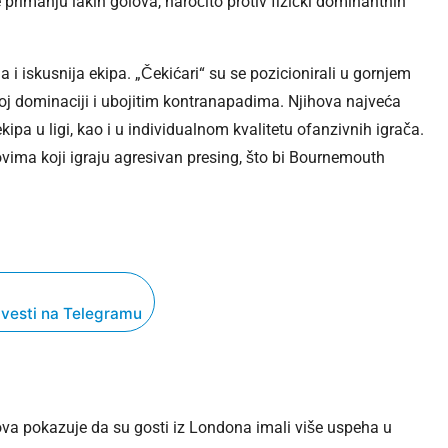
 primanju lakih golova, naročito protiv fizički dominantnih
 i iskusnija ekipa. „Čekićari“ su se pozicionirali u gornjem
ičkoj dominaciji i ubojitim kontranapadima. Njihova najveća
ipa u ligi, kao i u individualnom kvalitetu ofanzivnih igrača.
vima koji igraju agresivan presing, što bi Bournemouth
 vesti na Telegramu
va pokazuje da su gosti iz Londona imali više uspeha u