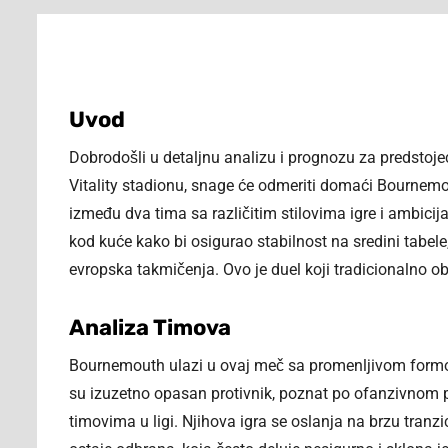
Uvod
Dobrodošli u detaljnu analizu i prognozu za predstoje
Vitality stadionu, snage će odmeriti domaći Bournem
između dva tima sa različitim stilovima igre i ambici
kod kuće kako bi osigurao stabilnost na sredini tabe
evropska takmičenja. Ovo je duel koji tradicionalno o
Analiza Timova
Bournemouth ulazi u ovaj meč sa promenljivom formom,
su izuzetno opasan protivnik, poznat po ofanzivnom p
timovima u ligi. Njihova igra se oslanja na brzu tranzic