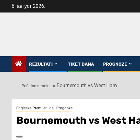
Skip
6. август 2026.
to
content
REZULTATI
TIKET DANA
PROGNOZE
»
Bournemouth vs West Ham
Početna stranica
Engleska Premijer liga
Prognoze
Bournemouth vs West H