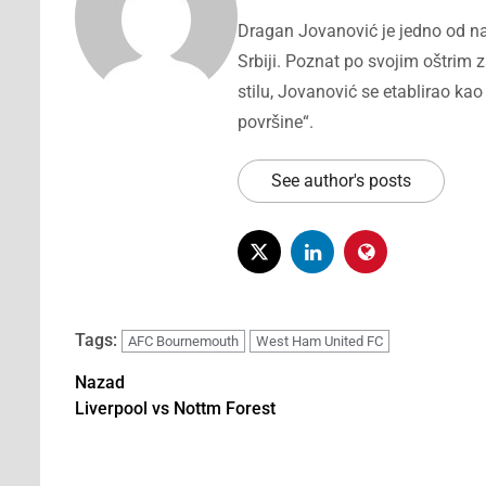
Dragan Jovanović je jedno od naj
Srbiji. Poznat po svojim oštri
stilu, Jovanović se etablirao kao 
površine“.
See author's posts
Tags:
AFC Bournemouth
West Ham United FC
Nazad
Liverpool vs Nottm Forest
Post
navigation