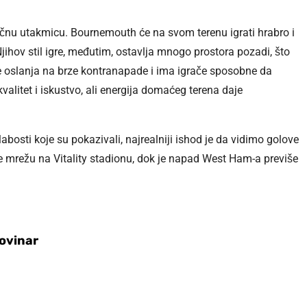
čnu utakmicu. Bournemouth će na svom terenu igrati hrabro i
jihov stil igre, međutim, ostavlja mnogo prostora pozadi, što
 se oslanja na brze kontranapade i ima igrače sposobne da
valitet i iskustvo, ali energija domaćeg terena daje
bosti koje su pokazivali, najrealniji ishod je da vidimo golove
 mrežu na Vitality stadionu, dok je napad West Ham-a previše
Novinar