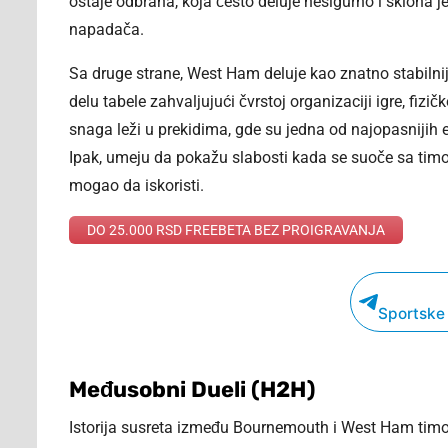
ostaje odbrana, koja često deluje nesigurno i sklona je
napadača.
Sa druge strane, West Ham deluje kao znatno stabilnija
delu tabele zahvaljujući čvrstoj organizaciji igre, fiz
snaga leži u prekidima, gde su jedna od najopasnijih ek
Ipak, umeju da pokažu slabosti kada se suoče sa timo
mogao da iskoristi.
DO 25.000 RSD FREEBETA BEZ PROIGRAVANJA
Sportske
Međusobni Dueli (H2H)
Istorija susreta između Bournemouth i West Ham timo