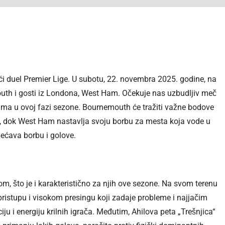
ći duel Premier Lige. U subotu, 22. novembra 2025. godine, na
outh i gosti iz Londona, West Ham. Očekuje nas uzbudljiv meč
jama u ovoj fazi sezone. Bournemouth će tražiti važne bodove
le, dok West Ham nastavlja svoju borbu za mesta koja vode u
bećava borbu i golove.
 što je i karakteristično za njih ove sezone. Na svom terenu
ristupu i visokom presingu koji zadaje probleme i najjačim
iju i energiju krilnih igrača. Međutim, Ahilova peta „Trešnjica“