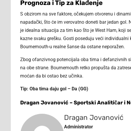
Prognoza i Tip za Klađenje
S obzirom na sve faktore, očekujem otvorenu i dinami
napadački, što će im verovatno doneti bar jedan gol. N
je idealna situacija za tim kao što je West Ham, koji
kazne svaku grešku. Gosti poseduju veći individualni k
Bournemouth-u realne šanse da ostane neporažen.
Zbog ofanzivnog potencijala oba tima i defanzivnih sla
na obe strane. Bournemouth retko propušta da zatrese
moćan da bi ostao bez učinka.
Tip: Oba tima daju gol – Da (GG)
Dragan Jovanović – Sportski Analitičar i 
Dragan Jovanović
Administrator