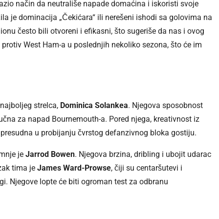
zio način da neutrališe napade domaćina i iskoristi svoje
žila je dominacija „Čekićara“ ili nerešeni ishodi sa golovima na
onu često bili otvoreni i efikasni, što sugeriše da nas i ovog
 protiv West Ham-a u poslednjih nekoliko sezona, što će im
najboljeg strelca,
Dominica Solankea
. Njegova sposobnost
 ključna za napad Bournemouth-a. Pored njega, kreativnost iz
presudna u probijanju čvrstog defanzivnog bloka gostiju.
umnje je
Jarrod Bowen
. Njegova brzina, dribling i ubojit udarac
ak tima je
James Ward-Prowse
, čiji su centaršutevi i
igi. Njegove lopte će biti ogroman test za odbranu