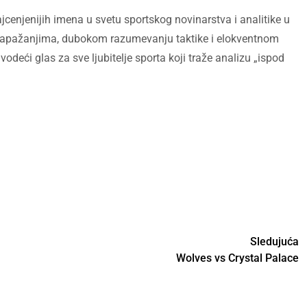
cenjenijih imena u svetu sportskog novinarstva i analitike u
m zapažanjima, dubokom razumevanju taktike i elokventnom
vodeći glas za sve ljubitelje sporta koji traže analizu „ispod
Sledujuća
Wolves vs Crystal Palace