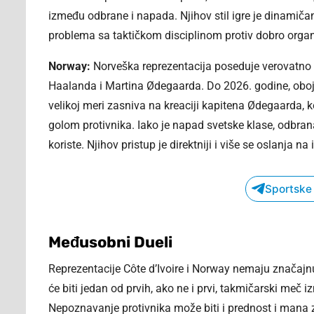
između odbrane i napada. Njihov stil igre je dinamičan
problema sa taktičkom disciplinom protiv dobro orga
Norway:
Norveška reprezentacija poseduje verovatno n
Haalanda i Martina Ødegaarda. Do 2026. godine, obojic
velikoj meri zasniva na kreaciji kapitena Ødegaarda,
golom protivnika. Iako je napad svetske klase, odbrana
koriste. Njihov pristup je direktniji i više se oslanja na
Sportske
Međusobni Dueli
Reprezentacije Côte d’Ivoire i Norway nemaju značaj
će biti jedan od prvih, ako ne i prvi, takmičarski meč 
Nepoznavanje protivnika može biti i prednost i mana z