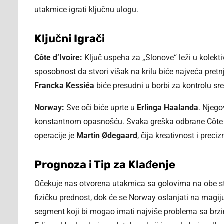
utakmice igrati ključnu ulogu.
Ključni Igrači
Côte d’Ivoire:
Ključ uspeha za „Slonove“ leži u kolektiv
sposobnost da stvori višak na krilu biće najveća pret
Francka Kessiéa
biće presudni u borbi za kontrolu sre
Norway:
Sve oči biće uprte u
Erlinga Haalanda
. Njeg
konstantnom opasnošću. Svaka greška odbrane Côte d’I
operacije je
Martin Ødegaard
, čija kreativnost i pre
Prognoza i Tip za Klađenje
Očekuje nas otvorena utakmica sa golovima na obe stran
fizičku prednost, dok će se Norway oslanjati na mag
segment koji bi mogao imati najviše problema sa brzi