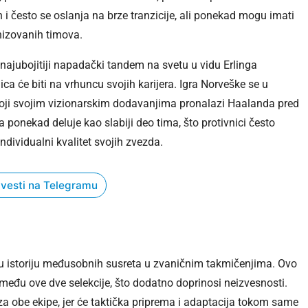
 i često se oslanja na brze tranzicije, ali ponekad mogu imati
nizovanih timova.
ajubojitiji napadački tandem na svetu u vidu Erlinga
a će biti na vrhuncu svojih karijera. Igra Norveške se u
 koji svojim vizionarskim dodavanjima pronalazi Haalanda pred
 ponekad deluje kao slabiji deo tima, što protivnici često
 individualni kvalitet svojih zvezda.
 vesti na Telegramu
nu istoriju međusobnih susreta u zvaničnim takmičenjima. Ovo
između ove dve selekcije, što dodatno doprinosi neizvesnosti.
a obe ekipe, jer će taktička priprema i adaptacija tokom same