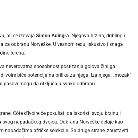
u, ali se izdvaja
Simon Adingra
. Njegova brzina, dribling i
nja za odbranu Norveške. U veznom redu, iskustvo i snaga
dine terena.
ova neverovatna sposobnost postizanja golova čini ga
voire biće potencijalna prilika za njega. Iza njega, „mozak“
cizni pasovi mogu da otključaju svaku odbranu.
e. Côte d’Ivoire će pokušati da iskoristi svoju brzinu i
iju svog napadačkog dvojca. Odbrana Norveške deluje kao
m napadačima afričke selekcije. Sa druge strane, zaustaviti