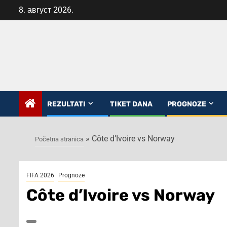
Skip
8. август 2026.
to
content
REZULTATI
TIKET DANA
PROGNOZE
»
Côte d’Ivoire vs Norway
Početna stranica
FIFA 2026
Prognoze
Côte d’Ivoire vs Norway