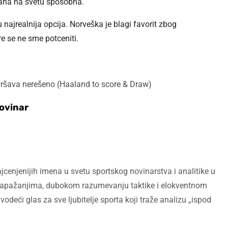
rana na svetu sposobna.
najrealnija opcija. Norveška je blagi favorit zbog
re se ne sme potceniti.
vršava nerešeno (Haaland to score & Draw)
Novinar
cenjenijih imena u svetu sportskog novinarstva i analitike u
m zapažanjima, dubokom razumevanju taktike i elokventnom
vodeći glas za sve ljubitelje sporta koji traže analizu „ispod