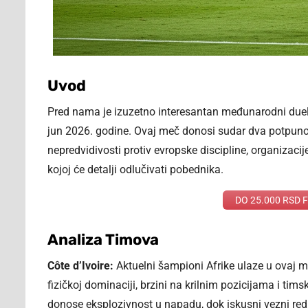
Uvod
Pred nama je izuzetno interesantan međunarodni duel 
jun 2026. godine. Ovaj meč donosi sudar dva potpuno ra
nepredvidivosti protiv evropske discipline, organizaci
kojoj će detalji odlučivati pobednika.
DO 25.000 RSD Fr
Analiza Timova
Côte d’Ivoire:
Aktuelni šampioni Afrike ulaze u ovaj 
fizičkoj dominaciji, brzini na krilnim pozicijama i t
donose eksplozivnost u napadu, dok iskusni vezni r