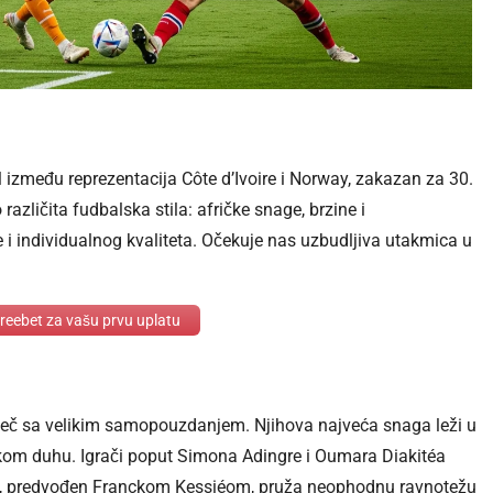
između reprezentacija Côte d’Ivoire i Norway, zakazan za 30.
zličita fudbalska stila: afričke snage, brzine i
je i individualnog kvaliteta. Očekuje nas uzbudljiva utakmica u
eebet za vašu prvu uplatu
meč sa velikim samopouzdanjem. Njihova najveća snaga leži u
imskom duhu. Igrači poput Simona Adingre i Oumara Diakitéa
ed, predvođen Franckom Kessiéom, pruža neophodnu ravnotežu