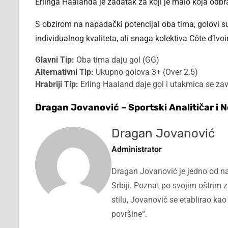
Erlinga Haalanda je zadatak za koji je malo koja odb
S obzirom na napadački potencijal oba tima, golovi su 
individualnog kvaliteta, ali snaga kolektiva Côte d’Ivoi
Glavni Tip:
Oba tima daju gol (GG)
Alternativni Tip:
Ukupno golova 3+ (Over 2.5)
Hrabriji Tip:
Erling Haaland daje gol i utakmica se za
Dragan Jovanović – Sportski Analitičar i 
Dragan Jovanović
Administrator
Dragan Jovanović je jedno od naj
Srbiji. Poznat po svojim oštri
stilu, Jovanović se etablirao kao 
površine“.