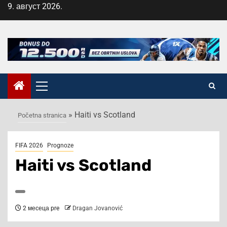
Skip
9. август 2026.
to
content
Primary
Menu
»
Haiti vs Scotland
Početna stranica
FIFA 2026
Prognoze
Haiti vs Scotland
2 месеца pre
Dragan Jovanović