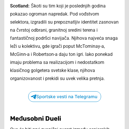
Scotland:
Škoti su tim koji je poslednjih godina
pokazao ogroman napredak. Pod vođstvom
selektora, izgradili su prepoznatljiv identitet zasnovan
na čvrstoj odbrani, granitnoj sredini terena i
fantastičnoj podršci navijača. Njihova najveća snaga
leži u kolektivu, gde igrači poput McTominay-a,
McGinn-a i Robertson-a daju ton igri. Iako ponekad
imaju problema sa realizacijom i nedostatkom
klasičnog golgetera svetske klase, njihova
organizovanost i prekidi su uvek velika pretnja.
Sportske vesti na Telegramu
Međusobni Dueli