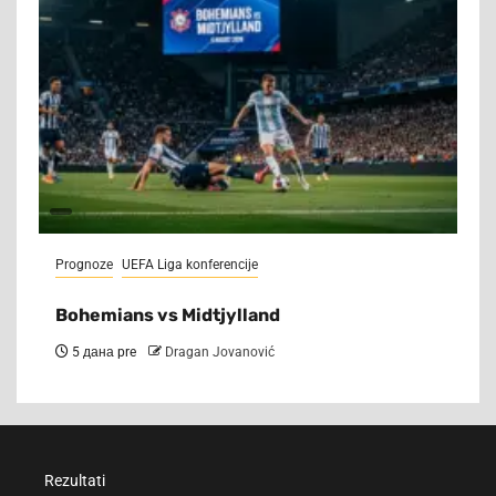
Prognoze
UEFA Liga konferencije
Bohemians vs Midtjylland
5 дана pre
Dragan Jovanović
Rezultati