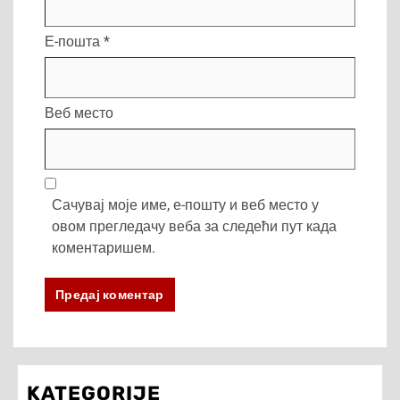
Е-пошта
*
Веб место
Сачувај моје име, е-пошту и веб место у
овом прегледачу веба за следећи пут када
коментаришем.
KATEGORIJE