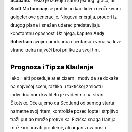
Scotland:
Teško je izdvojiti samo jednog igrača, ali
Scott McTominay
se profilisao kao lider i neočekivani
golgeter ove generacije. Njegova energija, prodori iz
drugog plana i snažan udarac predstavljaju
konstantnu opasnost. Uz njega, kapiten
Andy
Robertson
svojim prodorima i centaršutevima sa leve
strane kreira najveći broj prilika za svoj tim.
Prognoza i Tip za Klađenje
Iako Haiti poseduje atleticizam i motiv da se dokaže
na najvećoj sceni, razlika u taktičkoj zrelosti i
individualnom kvalitetu je evidentno na strani
Škotske. Očekujemo da Scotland od samog starta
nametne svoj ritam, kontroliše posed lopte i strpljivo
traži put do mreže protivnika. Fizička snaga Haitija
može im praviti probleme, ali organizovanost i