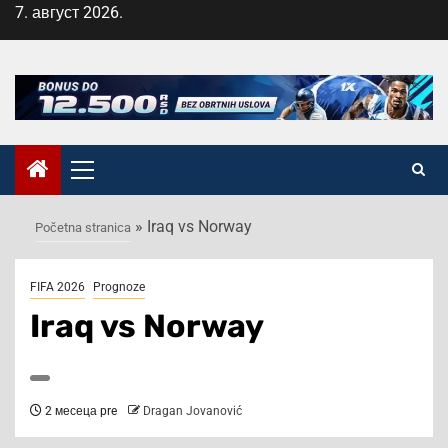
Skip
7. август 2026.
to
content
Primary
Menu
»
Iraq vs Norway
Početna stranica
FIFA 2026
Prognoze
Iraq vs Norway
2 месеца pre
Dragan Jovanović