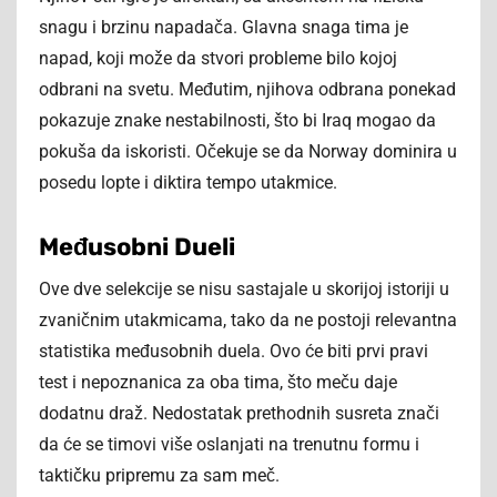
snagu i brzinu napadača. Glavna snaga tima je
napad, koji može da stvori probleme bilo kojoj
odbrani na svetu. Međutim, njihova odbrana ponekad
pokazuje znake nestabilnosti, što bi Iraq mogao da
pokuša da iskoristi. Očekuje se da Norway dominira u
posedu lopte i diktira tempo utakmice.
Međusobni Dueli
Ove dve selekcije se nisu sastajale u skorijoj istoriji u
zvaničnim utakmicama, tako da ne postoji relevantna
statistika međusobnih duela. Ovo će biti prvi pravi
test i nepoznanica za oba tima, što meču daje
dodatnu draž. Nedostatak prethodnih susreta znači
da će se timovi više oslanjati na trenutnu formu i
taktičku pripremu za sam meč.