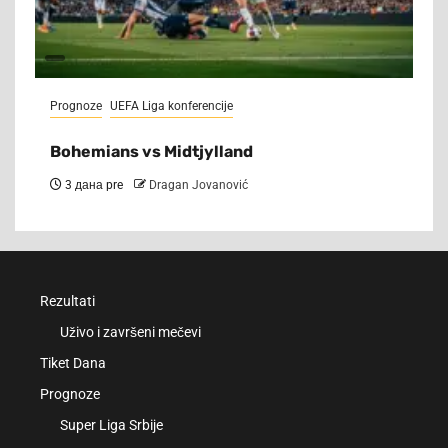
Prognoze
UEFA Liga konferencije
Bohemians vs Midtjylland
3 дана pre
Dragan Jovanović
Rezultati
Uživo i završeni mečevi
Tiket Dana
Prognoze
Super Liga Srbije