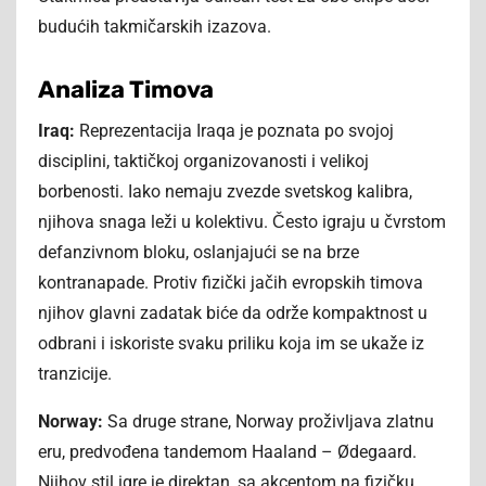
budućih takmičarskih izazova.
Analiza Timova
Iraq:
Reprezentacija Iraqa je poznata po svojoj
disciplini, taktičkoj organizovanosti i velikoj
borbenosti. Iako nemaju zvezde svetskog kalibra,
njihova snaga leži u kolektivu. Često igraju u čvrstom
defanzivnom bloku, oslanjajući se na brze
kontranapade. Protiv fizički jačih evropskih timova
njihov glavni zadatak biće da održe kompaktnost u
odbrani i iskoriste svaku priliku koja im se ukaže iz
tranzicije.
Norway:
Sa druge strane, Norway proživljava zlatnu
eru, predvođena tandemom Haaland – Ødegaard.
Njihov stil igre je direktan, sa akcentom na fizičku