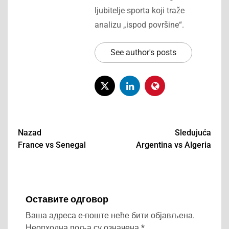
ljubitelje sporta koji traže
analizu „ispod površine“.
See author's posts
Nazad
Sledujuća
France vs Senegal
Argentina vs Algeria
Post
navigation
Оставите одговор
Ваша адреса е-поште неће бити објављена.
Неопходна поља су означена
*