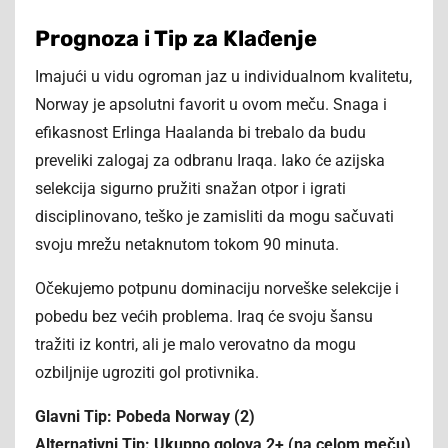
Prognoza i Tip za Klađenje
Imajući u vidu ogroman jaz u individualnom kvalitetu,
Norway je apsolutni favorit u ovom meču. Snaga i
efikasnost Erlinga Haalanda bi trebalo da budu
preveliki zalogaj za odbranu Iraqa. Iako će azijska
selekcija sigurno pružiti snažan otpor i igrati
disciplinovano, teško je zamisliti da mogu sačuvati
svoju mrežu netaknutom tokom 90 minuta.
Očekujemo potpunu dominaciju norveške selekcije i
pobedu bez većih problema. Iraq će svoju šansu
tražiti iz kontri, ali je malo verovatno da mogu
ozbiljnije ugroziti gol protivnika.
Glavni Tip: Pobeda Norway (2)
Alternativni Tip: Ukupno golova 2+ (na celom meču)