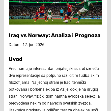
Iraq vs Norway: Analiza i Prognoza
Datum: 17. jun 2026.
Uvod
Pred nama je interesantan prijateljski susret između
dve reprezentacije sa potpuno različitim fudbalskim
filozofijama. Na jednoj strani je Iraq, tehnički
potkovana i borbena ekipa iz Azije, dok je na drugoj
strani Norway, fizički dominantna evropska selekcija
predvođena nekim od najvećih svetskih zvezda.
Utakmica predstavlja odličan test za obe ekipe uoči