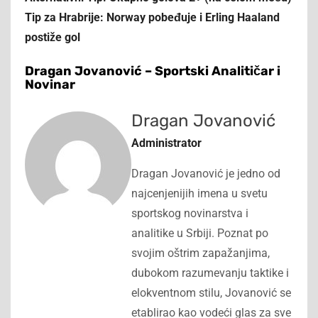
Tip za Hrabrije: Norway pobeđuje i Erling Haaland
postiže gol
Dragan Jovanović – Sportski Analitičar i
Novinar
Dragan Jovanović
Administrator
Dragan Jovanović je jedno od
najcenjenijih imena u svetu
sportskog novinarstva i
analitike u Srbiji. Poznat po
svojim oštrim zapažanjima,
dubokom razumevanju taktike i
elokventnom stilu, Jovanović se
etablirao kao vodeći glas za sve