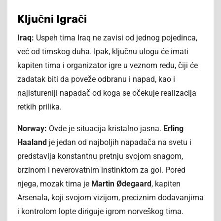
Ključni Igrači
Iraq:
Uspeh tima Iraq ne zavisi od jednog pojedinca,
već od timskog duha. Ipak, ključnu ulogu će imati
kapiten tima i organizator igre u veznom redu, čiji će
zadatak biti da poveže odbranu i napad, kao i
najistureniji napadač od koga se očekuje realizacija
retkih prilika.
Norway:
Ovde je situacija kristalno jasna.
Erling
Haaland
je jedan od najboljih napadača na svetu i
predstavlja konstantnu pretnju svojom snagom,
brzinom i neverovatnim instinktom za gol. Pored
njega, mozak tima je
Martin Ødegaard
, kapiten
Arsenala, koji svojom vizijom, preciznim dodavanjima
i kontrolom lopte diriguje igrom norveškog tima.