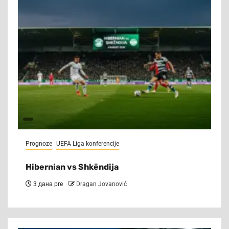
Prognoze
UEFA Liga konferencije
Hibernian vs Shkëndija
3 дана pre
Dragan Jovanović