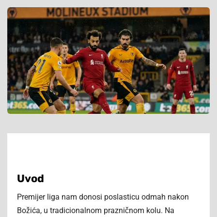
Uvod
Premijer liga nam donosi poslasticu odmah nakon
Božića, u tradicionalnom prazničnom kolu. Na