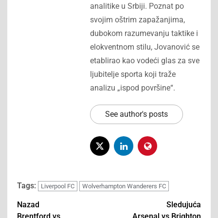
analitike u Srbiji. Poznat po
svojim oštrim zapažanjima,
dubokom razumevanju taktike i
elokventnom stilu, Jovanović se
etablirao kao vodeći glas za sve
ljubitelje sporta koji traže
analizu „ispod površine“.
See author's posts
Tags:
Liverpool FC
Wolverhampton Wanderers FC
Nazad
Sledujuća
Brentford vs
Arsenal vs Brighton