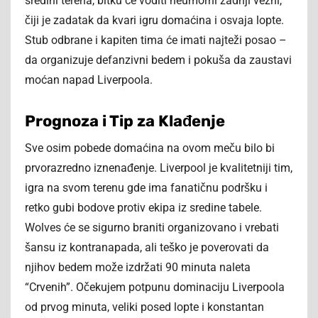
sredini terena, bitku će voditi neumorni zadnji vezni,
čiji je zadatak da kvari igru domaćina i osvaja lopte.
Stub odbrane i kapiten tima će imati najteži posao –
da organizuje defanzivni bedem i pokuša da zaustavi
moćan napad Liverpoola.
Prognoza i Tip za Klađenje
Sve osim pobede domaćina na ovom meču bilo bi
prvorazredno iznenađenje. Liverpool je kvalitetniji tim,
igra na svom terenu gde ima fanatičnu podršku i
retko gubi bodove protiv ekipa iz sredine tabele.
Wolves će se sigurno braniti organizovano i vrebati
šansu iz kontranapada, ali teško je poverovati da
njihov bedem može izdržati 90 minuta naleta
“Crvenih”. Očekujem potpunu dominaciju Liverpoola
od prvog minuta, veliki posed lopte i konstantan