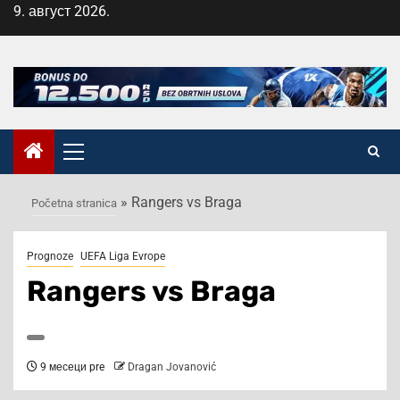
Skip
9. август 2026.
to
content
Primary
Menu
»
Rangers vs Braga
Početna stranica
Prognoze
UEFA Liga Evrope
Rangers vs Braga
9 месеци pre
Dragan Jovanović