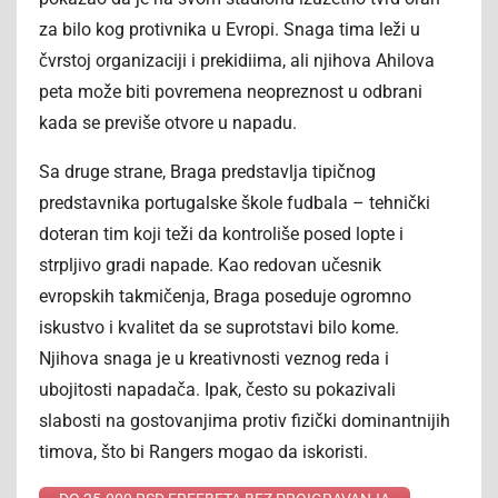
za bilo kog protivnika u Evropi. Snaga tima leži u
čvrstoj organizaciji i prekidiima, ali njihova Ahilova
peta može biti povremena neopreznost u odbrani
kada se previše otvore u napadu.
Sa druge strane, Braga predstavlja tipičnog
predstavnika portugalske škole fudbala – tehnički
doteran tim koji teži da kontroliše posed lopte i
strpljivo gradi napade. Kao redovan učesnik
evropskih takmičenja, Braga poseduje ogromno
iskustvo i kvalitet da se suprotstavi bilo kome.
Njihova snaga je u kreativnosti veznog reda i
ubojitosti napadača. Ipak, često su pokazivali
slabosti na gostovanjima protiv fizički dominantnijih
timova, što bi Rangers mogao da iskoristi.