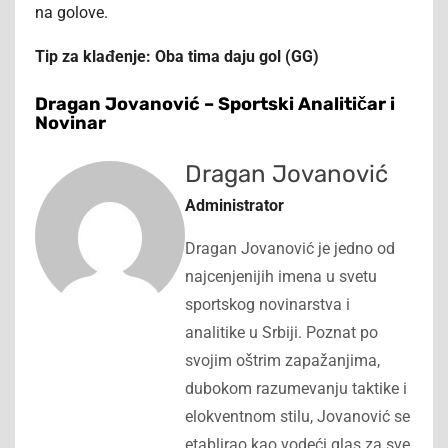
na golove.
Tip za klađenje: Oba tima daju gol (GG)
Dragan Jovanović – Sportski Analitičar i
Novinar
Dragan Jovanović
Administrator
Dragan Jovanović je jedno od
najcenjenijih imena u svetu
sportskog novinarstva i
analitike u Srbiji. Poznat po
svojim oštrim zapažanjima,
dubokom razumevanju taktike i
elokventnom stilu, Jovanović se
etablirao kao vodeći glas za sve