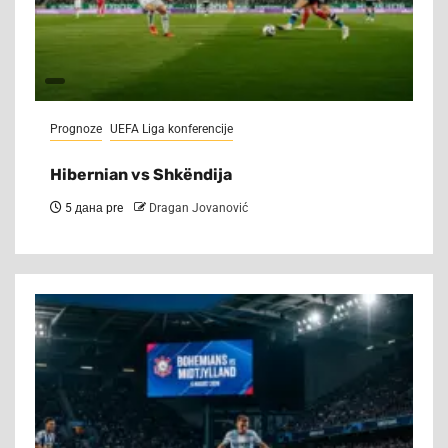
Prognoze
UEFA Liga konferencije
Hibernian vs Shkëndija
5 дана pre
Dragan Jovanović