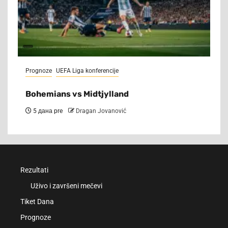
Prognoze
UEFA Liga konferencije
Bohemians vs Midtjylland
5 дана pre
Dragan Jovanović
Rezultati
Uživo i završeni mečevi
Tiket Dana
Prognoze