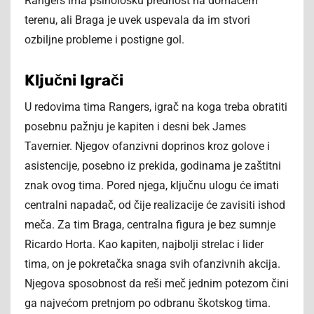
Rangers ima psihološku prednost na domaćem
terenu, ali Braga je uvek uspevala da im stvori
ozbiljne probleme i postigne gol.
Ključni Igrači
U redovima tima Rangers, igrač na koga treba obratiti
posebnu pažnju je kapiten i desni bek James
Tavernier. Njegov ofanzivni doprinos kroz golove i
asistencije, posebno iz prekida, godinama je zaštitni
znak ovog tima. Pored njega, ključnu ulogu će imati
centralni napadač, od čije realizacije će zavisiti ishod
meča. Za tim Braga, centralna figura je bez sumnje
Ricardo Horta. Kao kapiten, najbolji strelac i lider
tima, on je pokretačka snaga svih ofanzivnih akcija.
Njegova sposobnost da reši meč jednim potezom čini
ga najvećom pretnjom po odbranu škotskog tima.