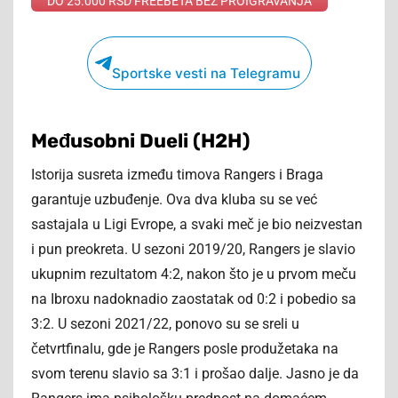
DO 25.000 RSD FREEBETA BEZ PROIGRAVANJA
Sportske vesti na Telegramu
Međusobni Dueli (H2H)
Istorija susreta između timova Rangers i Braga
garantuje uzbuđenje. Ova dva kluba su se već
sastajala u Ligi Evrope, a svaki meč je bio neizvestan
i pun preokreta. U sezoni 2019/20, Rangers je slavio
ukupnim rezultatom 4:2, nakon što je u prvom meču
na Ibroxu nadoknadio zaostatak od 0:2 i pobedio sa
3:2. U sezoni 2021/22, ponovo su se sreli u
četvrtfinalu, gde je Rangers posle produžetaka na
svom terenu slavio sa 3:1 i prošao dalje. Jasno je da