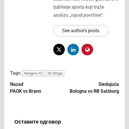
ljubitelje sporta koji traže
analizu „ispod površine“.
See author's posts
Tags:
Rangers FC
SC Braga
Nazad
Sledujuća
PAOK vs Brann
Bologna vs RB Salzburg
Post
navigation
Оставите одговор