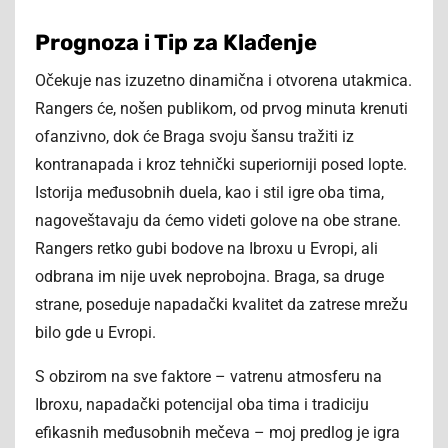
Prognoza i Tip za Klađenje
Očekuje nas izuzetno dinamična i otvorena utakmica.
Rangers će, nošen publikom, od prvog minuta krenuti
ofanzivno, dok će Braga svoju šansu tražiti iz
kontranapada i kroz tehnički superiorniji posed lopte.
Istorija međusobnih duela, kao i stil igre oba tima,
nagoveštavaju da ćemo videti golove na obe strane.
Rangers retko gubi bodove na Ibroxu u Evropi, ali
odbrana im nije uvek neprobojna. Braga, sa druge
strane, poseduje napadački kvalitet da zatrese mrežu
bilo gde u Evropi.
S obzirom na sve faktore – vatrenu atmosferu na
Ibroxu, napadački potencijal oba tima i tradiciju
efikasnih međusobnih mečeva – moj predlog je igra