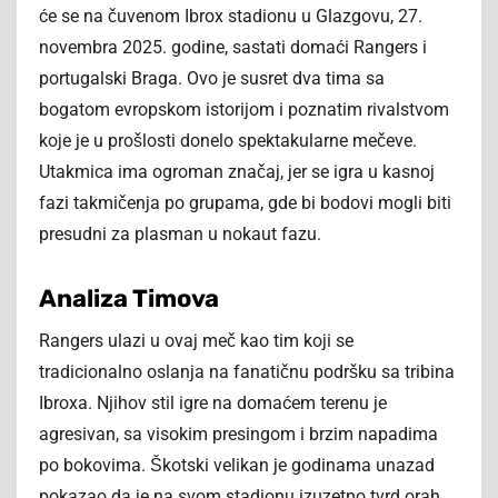
će se na čuvenom Ibrox stadionu u Glazgovu, 27.
novembra 2025. godine, sastati domaći Rangers i
portugalski Braga. Ovo je susret dva tima sa
bogatom evropskom istorijom i poznatim rivalstvom
koje je u prošlosti donelo spektakularne mečeve.
Utakmica ima ogroman značaj, jer se igra u kasnoj
fazi takmičenja po grupama, gde bi bodovi mogli biti
presudni za plasman u nokaut fazu.
Analiza Timova
Rangers ulazi u ovaj meč kao tim koji se
tradicionalno oslanja na fanatičnu podršku sa tribina
Ibroxa. Njihov stil igre na domaćem terenu je
agresivan, sa visokim presingom i brzim napadima
po bokovima. Škotski velikan je godinama unazad
pokazao da je na svom stadionu izuzetno tvrd orah