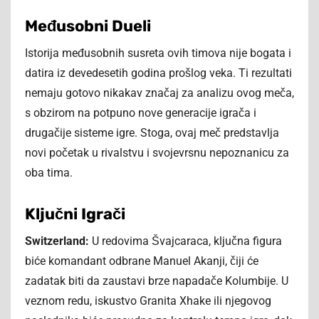
Međusobni Dueli
Istorija međusobnih susreta ovih timova nije bogata i
datira iz devedesetih godina prošlog veka. Ti rezultati
nemaju gotovo nikakav značaj za analizu ovog meča,
s obzirom na potpuno nove generacije igrača i
drugačije sisteme igre. Stoga, ovaj meč predstavlja
novi početak u rivalstvu i svojevrsnu nepoznanicu za
oba tima.
Ključni Igrači
Switzerland:
U redovima Švajcaraca, ključna figura
biće komandant odbrane Manuel Akanji, čiji će
zadatak biti da zaustavi brze napadače Kolumbije. U
veznom redu, iskustvo Granita Xhake ili njegovog