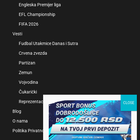
Engleska Premijer liga
EFL Championship
FIFA 2026
Vesti
Fudbal Utakmice Danas i Sutra
Crvena zvezda
Partizan
Zemun
Vojvodina
Čukarički
Reprezentacije
Blog
O nama
Politika Privatnosti