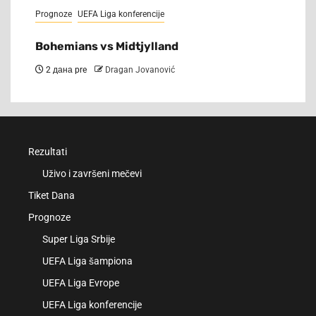
Prognoze
UEFA Liga konferencije
Bohemians vs Midtjylland
2 дана pre
Dragan Jovanović
Rezultati
Uživo i završeni mečevi
Tiket Dana
Prognoze
Super Liga Srbije
UEFA Liga šampiona
UEFA Liga Evrope
UEFA Liga konferencije