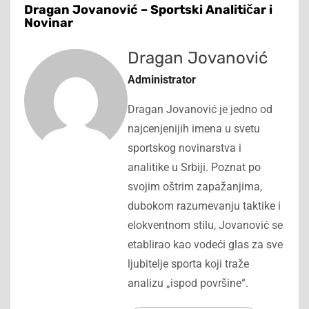
Dragan Jovanović – Sportski Analitičar i
Novinar
Dragan Jovanović
Administrator
Dragan Jovanović je jedno od
najcenjenijih imena u svetu
sportskog novinarstva i
analitike u Srbiji. Poznat po
svojim oštrim zapažanjima,
dubokom razumevanju taktike i
elokventnom stilu, Jovanović se
etablirao kao vodeći glas za sve
ljubitelje sporta koji traže
analizu „ispod površine“.