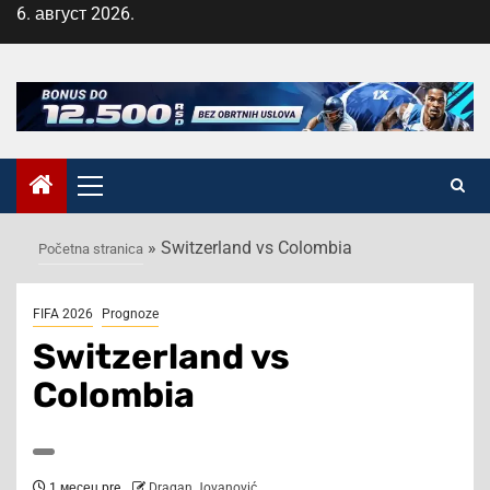
Skip
6. август 2026.
to
content
Primary
Menu
»
Switzerland vs Colombia
Početna stranica
FIFA 2026
Prognoze
Switzerland vs
Colombia
1 месец pre
Dragan Jovanović