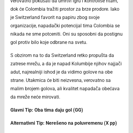
verovatno pokušati da umrtvi igru i kontroliše ritam,
dok će Colombia tražiti prostor za brze prodore. Iako
je Switzerland favorit na papiru zbog svoje
organizacije, napadački potencijal tima Colombia se
nikada ne sme potceniti. Oni su sposobni da postignu
gol protiv bilo koje odbrane na svetu.
S obzirom na to da Switzerland retko propušta da
zatrese mrežu, a da je napad Kolumbije njihov najjači
adut, najrealniji ishod je da vidimo golove na obe
strane. Utakmica će biti neizvesna, verovatno sa
malim brojem golova, ali kvalitet napadača obećava
da mreže neće mirovati.
Glavni Tip: Oba tima daju gol (GG)
Alternativni Tip: Nerešeno na poluvremenu (X pp)