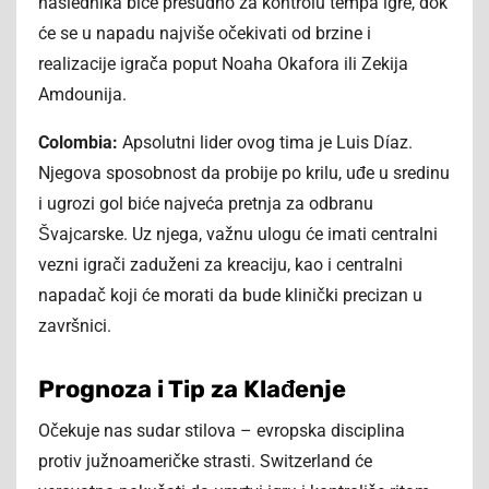
naslednika biće presudno za kontrolu tempa igre, dok
će se u napadu najviše očekivati od brzine i
realizacije igrača poput Noaha Okafora ili Zekija
Amdounija.
Colombia:
Apsolutni lider ovog tima je Luis Díaz.
Njegova sposobnost da probije po krilu, uđe u sredinu
i ugrozi gol biće najveća pretnja za odbranu
Švajcarske. Uz njega, važnu ulogu će imati centralni
vezni igrači zaduženi za kreaciju, kao i centralni
napadač koji će morati da bude klinički precizan u
završnici.
Prognoza i Tip za Klađenje
Očekuje nas sudar stilova – evropska disciplina
protiv južnoameričke strasti. Switzerland će