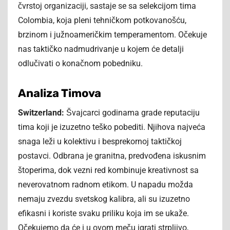
čvrstoj organizaciji, sastaje se sa selekcijom tima
Colombia, koja pleni tehničkom potkovanošću,
brzinom i južnoameričkim temperamentom. Očekuje
nas taktičko nadmudrivanje u kojem će detalji
odlučivati o konačnom pobedniku.
Analiza Timova
Switzerland:
Švajcarci godinama grade reputaciju
tima koji je izuzetno teško pobediti. Njihova najveća
snaga leži u kolektivu i besprekornoj taktičkoj
postavci. Odbrana je granitna, predvođena iskusnim
štoperima, dok vezni red kombinuje kreativnost sa
neverovatnom radnom etikom. U napadu možda
nemaju zvezdu svetskog kalibra, ali su izuzetno
efikasni i koriste svaku priliku koja im se ukaže.
Očekujemo da će i u ovom meču igrati strpljivo,