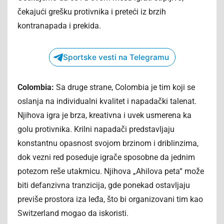
čekajući grešku protivnika i preteći iz brzih
kontranapada i prekida.
Sportske vesti na Telegramu
Colombia:
Sa druge strane, Colombia je tim koji se
oslanja na individualni kvalitet i napadački talenat.
Njihova igra je brza, kreativna i uvek usmerena ka
golu protivnika. Krilni napadači predstavljaju
konstantnu opasnost svojom brzinom i driblinzima,
dok vezni red poseduje igrače sposobne da jednim
potezom reše utakmicu. Njihova „Ahilova peta“ može
biti defanzivna tranzicija, gde ponekad ostavljaju
previše prostora iza leđa, što bi organizovani tim kao
Switzerland mogao da iskoristi.