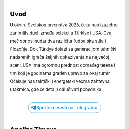
Uvod
U okviru Svetskog prvenstva 2026, čeka nas izuzetno
zanimljiv duel između selekcija Türkiye i USA. Ovaj
meč donosi sudar dva različita fudbalska stila i
filozofije. Dok Türkiye dolazi sa generacijom tehnički
nadarenih igrača željnih dokazivanja na najvećoj
sceni, USA ima ogromnu prednost domaćeg terena i
tim koji je godinama građen upravo za ovaj turnir.
Očekuje nas taktički i energetski veoma zahtevna
utakmica, gde će detalji odlučivati pobednika.
Sportske vesti na Telegramu