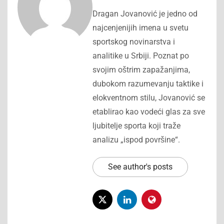
Dragan Jovanović je jedno od
najcenjenijih imena u svetu
sportskog novinarstva i
analitike u Srbiji. Poznat po
svojim oštrim zapažanjima,
dubokom razumevanju taktike i
elokventnom stilu, Jovanović se
etablirao kao vodeći glas za sve
ljubitelje sporta koji traže
analizu „ispod površine“.
See author's posts