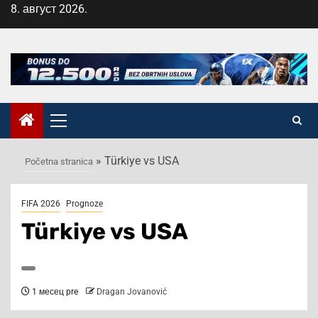
Skip
8. август 2026.
to
content
Primary
Menu
»
Türkiye vs USA
Početna stranica
FIFA 2026
Prognoze
Türkiye vs USA
1 месец pre
Dragan Jovanović