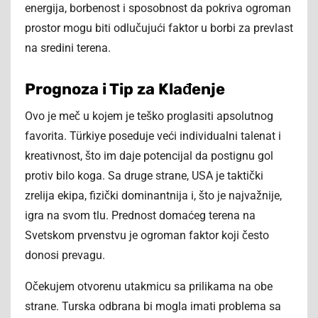
energija, borbenost i sposobnost da pokriva ogroman
prostor mogu biti odlučujući faktor u borbi za prevlast
na sredini terena.
Prognoza i Tip za Klađenje
Ovo je meč u kojem je teško proglasiti apsolutnog
favorita. Türkiye poseduje veći individualni talenat i
kreativnost, što im daje potencijal da postignu gol
protiv bilo koga. Sa druge strane, USA je taktički
zrelija ekipa, fizički dominantnija i, što je najvažnije,
igra na svom tlu. Prednost domaćeg terena na
Svetskom prvenstvu je ogroman faktor koji često
donosi prevagu.
Očekujem otvorenu utakmicu sa prilikama na obe
strane. Turska odbrana bi mogla imati problema sa