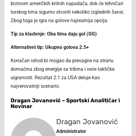
brzinom američkih krilnih napadača, dok će tehničari
turskog tima sigurno stvoriti nekoliko izglednih šansi.
Zbog toga je igra na golove najrealnija opcija.
Tip za klađenje: Oba tima daju gol (GG)
Alternativni tip: Ukupno golova 2.5+
Konačan ishod bi mogao da prevagne na stranu
domaćina zbog energije sa tribina i veće taktičke
uigranosti. Rezultat 2:1 za USA deluje kao
najverovatniji scenario.
Dragan Jovanović – Sportski Analitičar i
Novinar
Dragan Jovanović
Administrator