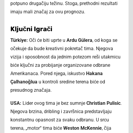
potpuno drugačiju težinu. Stoga, prethodni rezultati
imaju mali značaj za ovu prognozu.
Ključni Igrači
Türkiye:
Oči će biti uprte u
Ardu Gülera
, od koga se
očekuje da bude kreativni pokretač tima. Njegova
vizija i sposobnost da jednim potezom reši utakmicu
biće ključni za probijanje organizovane odbrane
Amerikanaca. Pored njega, iskustvo
Hakana
Çalhanoğlua
u kontroli sredine terena biće od
presudnog značaja.
USA:
Lider ovog tima je bez sumnje
Christian Pulisic
.
Njegova brzina, dribling i završnica predstavljaju
konstantnu opasnost za svaku odbranu. U srcu
terena, „motor“ tima biće
Weston McKennie
, čija