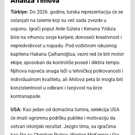
Analiza Timova
Türkiye:
Do 2026. godine, turska reprezentacija će se
oslanjati na talente koji su već sada zvezde u
usponu. Igrači poput Arde Gülera i Kenana Yıldıza
biće na vrhuncu svoje karijere, donoseći kreativnost i
nepredvidivost u napadu. Pod vođstvom iskusnog
kapitena Hakana Çalhanoğlua, vezni red će biti motor
ekipe, sposoban da kontroliše posed i diktira tempo.
Njihova najveća snaga leži u tehničkoj potkovanosti i
individualnom kvalitetu, ali Ahilova peta bi mogla biti
konzistentnost u odbrani i ranjivost na brze
kontranapade.
USA:
Kao jedan od domaćina turnira, selekcija USA
će imati ogromnu podršku publike i motivaciju da
ostvari istorijski rezultat. Jezgro tima, sa igračima
kao što su Christian Pulisic, Weston McKennie i Gio