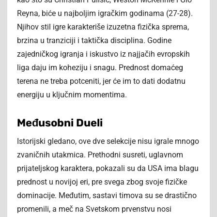
Reyna, biće u najboljim igračkim godinama (27-28).
Njihov stil igre karakteriše izuzetna fizička sprema,
brzina u tranziciji i taktička disciplina. Godine
zajedničkog igranja i iskustvo iz najjačih evropskih
liga daju im koheziju i snagu. Prednost domaćeg
terena ne treba potceniti, jer će im to dati dodatnu
energiju u ključnim momentima.
Međusobni Dueli
Istorijski gledano, ove dve selekcije nisu igrale mnogo
zvaničnih utakmica. Prethodni susreti, uglavnom
prijateljskog karaktera, pokazali su da USA ima blagu
prednost u novijoj eri, pre svega zbog svoje fizičke
dominacije. Međutim, sastavi timova su se drastično
promenili, a meč na Svetskom prvenstvu nosi