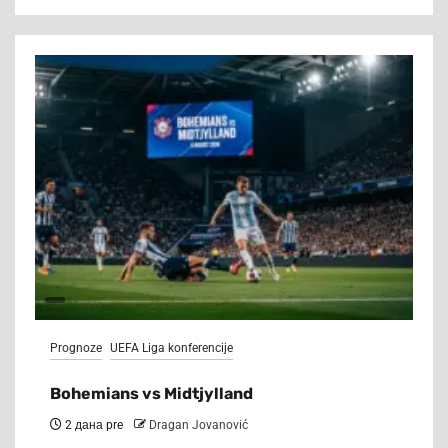
Prognoze
UEFA Liga konferencije
Bohemians vs Midtjylland
2 дана pre
Dragan Jovanović