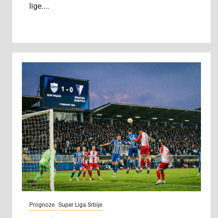
lige....
Prognoze
Super Liga Srbije