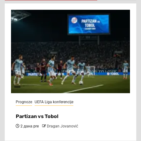
Prognoze
UEFA Liga konferencije
Partizan vs Tobol
2 дана pre
Dragan Jovanović