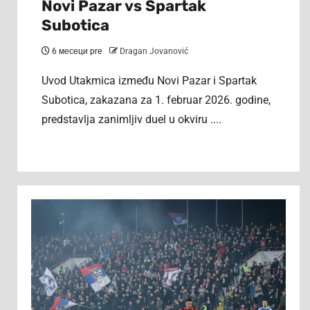
Novi Pazar vs Spartak
Subotica
6 месеци pre
Dragan Jovanović
Uvod Utakmica između Novi Pazar i Spartak
Subotica, zakazana za 1. februar 2026. godine,
predstavlja zanimljiv duel u okviru ....