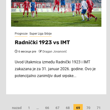
Prognoze
Super Liga Srbije
Radnički 1923 vs IMT
6 месеци pre
Dragan Jovanović
Uvod Utakmica između Radnički 1923 i IMT
zakazana je za 31. januar 2026. godine. Ovo je
potencijalno zanimljiv duel srpske...
Пагинација
nazad
1
…
66
67
68
69
70
71