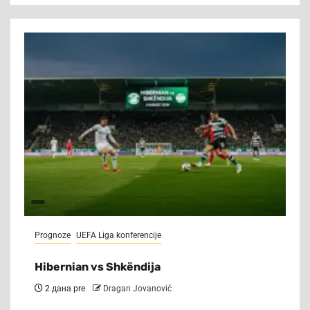
Prognoze
UEFA Liga konferencije
Hibernian vs Shkëndija
2 дана pre
Dragan Jovanović