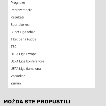
Prognoze
Reprezentacije
Rezultati
Sportske vesti
Super Liga Srbije
Tiket Dana Fudbal
TSC
UEFA Liga Evrope
UEFA Liga konferencije
UEFA Liga šampiona
Vojvodina
Zemun
MOŽDA STE PROPUSTILI