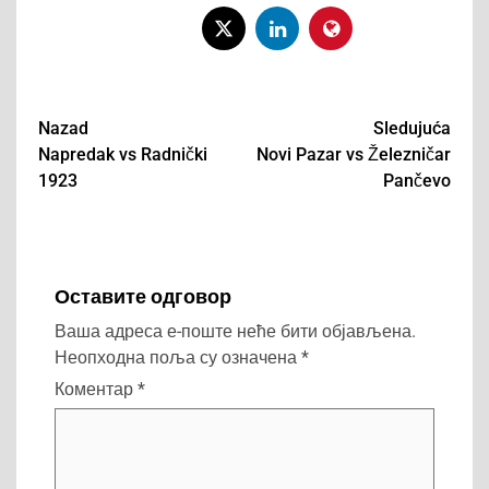
Nazad
Sledujuća
Napredak vs Radnički
Novi Pazar vs Železničar
Post
1923
Pančevo
navigation
Оставите одговор
Ваша адреса е-поште неће бити објављена.
Неопходна поља су означена
*
Коментар
*