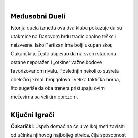
Međusobni Dueli
Istorija duela između ova dva kluba pokazuje da su
utakmice na Banovom brdu tradicionalno teške i
neizvesne. Iako Partizan ima bolji ukupan skor,
Čukarički je često uspevao da na svom stadionu
ostane neporažen i „otkine“ važne bodove
favorizovanom rivalu. Poslednjih nekoliko susreta
obeležio je mali broj golova i velika taktička borba,
što sugeriše da oba trenera pristupaju ovim
mečevima sa velikim oprezom.
Ključni Igrači
Čukarički:
Uspeh domaćina će u velikoj meri zavisiti
od učinka njihovog najboljeg strelca, čija sposobnost