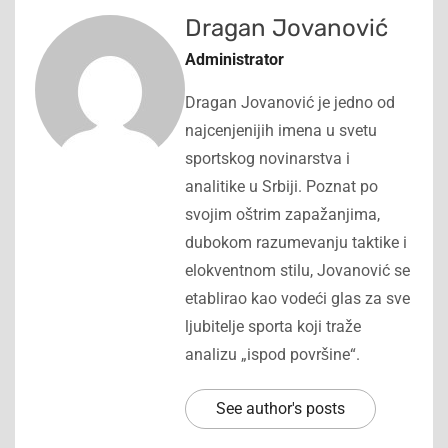
Dragan Jovanović
Administrator
Dragan Jovanović je jedno od
najcenjenijih imena u svetu
sportskog novinarstva i
analitike u Srbiji. Poznat po
svojim oštrim zapažanjima,
dubokom razumevanju taktike i
elokventnom stilu, Jovanović se
etablirao kao vodeći glas za sve
ljubitelje sporta koji traže
analizu „ispod površine“.
See author's posts