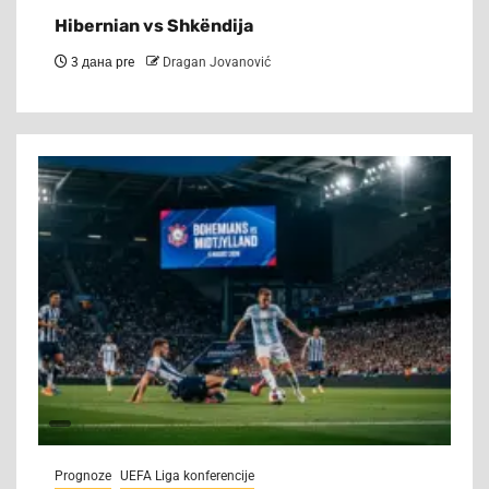
Hibernian vs Shkëndija
3 дана pre
Dragan Jovanović
Prognoze
UEFA Liga konferencije