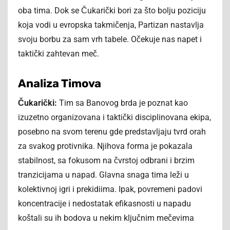
oba tima. Dok se Čukarički bori za što bolju poziciju
koja vodi u evropska takmičenja, Partizan nastavlja
svoju borbu za sam vrh tabele. Očekuje nas napet i
taktički zahtevan meč.
Analiza Timova
Čukarički:
Tim sa Banovog brda je poznat kao
izuzetno organizovana i taktički disciplinovana ekipa,
posebno na svom terenu gde predstavljaju tvrd orah
za svakog protivnika. Njihova forma je pokazala
stabilnost, sa fokusom na čvrstoj odbrani i brzim
tranzicijama u napad. Glavna snaga tima leži u
kolektivnoj igri i prekidiima. Ipak, povremeni padovi
koncentracije i nedostatak efikasnosti u napadu
koštali su ih bodova u nekim ključnim mečevima