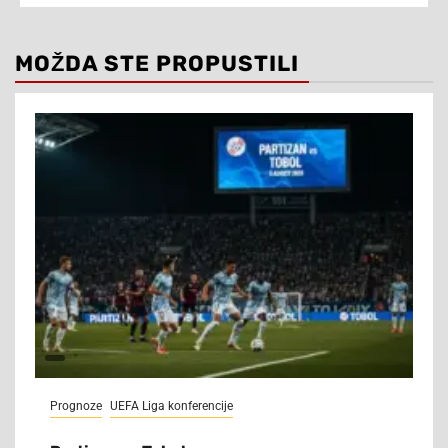
MOŽDA STE PROPUSTILI
Prognoze
UEFA Liga konferencije