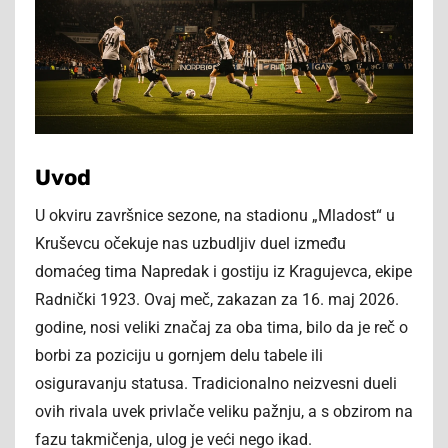
Uvod
U okviru završnice sezone, na stadionu „Mladost“ u
Kruševcu očekuje nas uzbudljiv duel između
domaćeg tima Napredak i gostiju iz Kragujevca, ekipe
Radnički 1923. Ovaj meč, zakazan za 16. maj 2026.
godine, nosi veliki značaj za oba tima, bilo da je reč o
borbi za poziciju u gornjem delu tabele ili
osiguravanju statusa. Tradicionalno neizvesni dueli
ovih rivala uvek privlače veliku pažnju, a s obzirom na
fazu takmičenja, ulog je veći nego ikad.