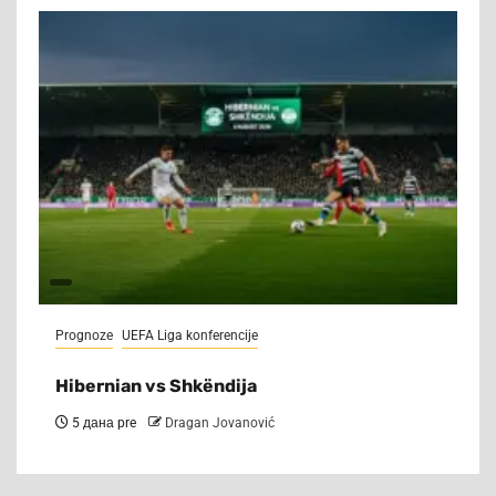
Prognoze
UEFA Liga konferencije
Hibernian vs Shkëndija
5 дана pre
Dragan Jovanović