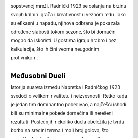
sopstvenoj mreži. Radnički 1923 se oslanja na brzinu
svojih krilnih igrača i kreativnost u veznom redu. Iako
su efikasni u napadu, njihova odbrana je pokazala
određene slabosti tokom sezone, što bi domaćin
mogao da iskoristi. U gostima igraju hrabro i bez
kalkulacija, što ih čini veoma neugodnim
protivnikom.
Međusobni Dueli
Istorija susreta između Napretka i Radničkog 1923
svedoči o velikom rivalitetu i neizvesnosti. Retko kada
je jedan tim dominantno pobeđivao, a najčešći ishodi
bili su minimalne pobede domaćina ili nerešeni
rezultati. Poslednjih nekoliko duela obeležila je tvrda
borba na sredini terena i mali broj golova, što