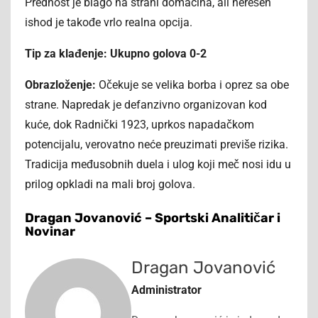
Prednost je blago na strani domaćina, ali nerešen
ishod je takođe vrlo realna opcija.
Tip za klađenje: Ukupno golova 0-2
Obrazloženje:
Očekuje se velika borba i oprez sa obe
strane. Napredak je defanzivno organizovan kod
kuće, dok Radnički 1923, uprkos napadačkom
potencijalu, verovatno neće preuzimati previše rizika.
Tradicija međusobnih duela i ulog koji meč nosi idu u
prilog opkladi na mali broj golova.
Dragan Jovanović – Sportski Analitičar i
Novinar
Dragan Jovanović
Administrator