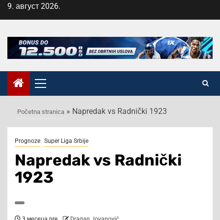
Skip
9. август 2026.
to
content
Primary
Menu
»
Napredak vs Radnički 1923
Početna stranica
Prognoze
Super Liga Srbije
Napredak vs Radnički
1923
3 месеца pre
Dragan Jovanović