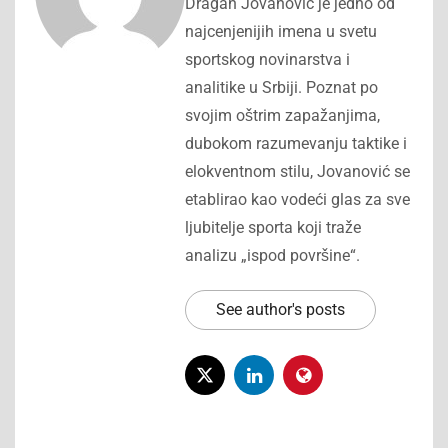
Dragan Jovanović je jedno od
najcenjenijih imena u svetu
sportskog novinarstva i
analitike u Srbiji. Poznat po
svojim oštrim zapažanjima,
dubokom razumevanju taktike i
elokventnom stilu, Jovanović se
etablirao kao vodeći glas za sve
ljubitelje sporta koji traže
analizu „ispod površine“.
See author's posts