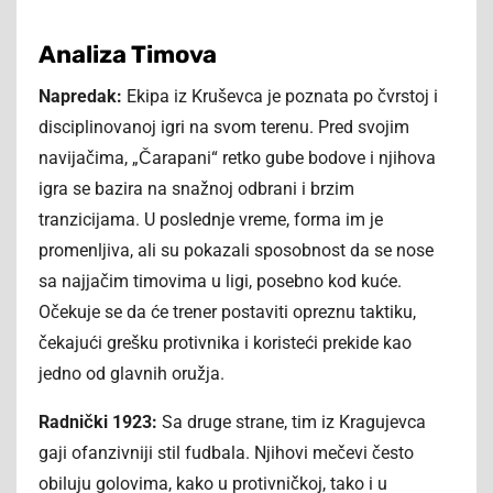
Analiza Timova
Napredak:
Ekipa iz Kruševca je poznata po čvrstoj i
disciplinovanoj igri na svom terenu. Pred svojim
navijačima, „Čarapani“ retko gube bodove i njihova
igra se bazira na snažnoj odbrani i brzim
tranzicijama. U poslednje vreme, forma im je
promenljiva, ali su pokazali sposobnost da se nose
sa najjačim timovima u ligi, posebno kod kuće.
Očekuje se da će trener postaviti opreznu taktiku,
čekajući grešku protivnika i koristeći prekide kao
jedno od glavnih oružja.
Radnički 1923:
Sa druge strane, tim iz Kragujevca
gaji ofanzivniji stil fudbala. Njihovi mečevi često
obiluju golovima, kako u protivničkoj, tako i u