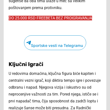
sugeriše da oba tima ulaze u meč sa velikim
poštovanjem prema protivniku.
DO 25.000 RSD FREEBETA BEZ PROIGRAVANJA
Sportske vesti na Telegramu
Ključni Igrači
U redovima domaćina, ključna figura biće kapiten i
centralni vezni igrač, koji diktira tempo igre i povezuje
odbranu i napad. Njegova vizija i iskustvo su od
neprocenjive važnosti za tim. Pored njega, ističe se i
prvi napadač tima, čija sposobnost da zadrži loptu i
realizuje šanse može biti presudna. Za Radnički