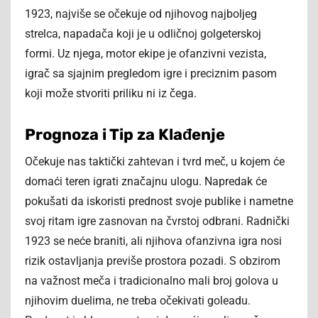
1923, najviše se očekuje od njihovog najboljeg
strelca, napadača koji je u odličnoj golgeterskoj
formi. Uz njega, motor ekipe je ofanzivni vezista,
igrač sa sjajnim pregledom igre i preciznim pasom
koji može stvoriti priliku ni iz čega.
Prognoza i Tip za Klađenje
Očekuje nas taktički zahtevan i tvrd meč, u kojem će
domaći teren igrati značajnu ulogu. Napredak će
pokušati da iskoristi prednost svoje publike i nametne
svoj ritam igre zasnovan na čvrstoj odbrani. Radnički
1923 se neće braniti, ali njihova ofanzivna igra nosi
rizik ostavljanja previše prostora pozadi. S obzirom
na važnost meča i tradicionalno mali broj golova u
njihovim duelima, ne treba očekivati goleadu.